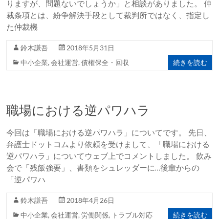
りますが、問題ないでしょうか」と相談がありました。 仲
裁条項とは、紛争解決手段として裁判所ではなく、指定し
た仲裁機
鈴木謙吾
2018年5月31日
続きを読む
中小企業
,
会社運営
,
債権保全・回収
職場における逆パワハラ
今回は「職場における逆パワハラ」についてです。 先日、
弁護士ドットコムより依頼を受けまして、「職場における
逆パワハラ」についてウェブ上でコメントしました。 飲み
会で「残飯強要」、書類をシュレッダーに…後輩からの
「逆パワハ
鈴木謙吾
2018年4月26日
続きを読む
中小企業
,
会社運営
,
労働関係
,
トラブル対応