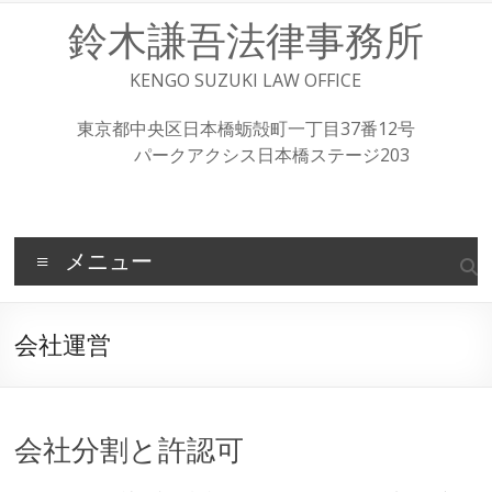
コ
鈴木謙吾法律事務所
ン
テ
ン
KENGO SUZUKI LAW OFFICE
ツ
へ
東京都中央区日本橋蛎殻町一丁目37番12号
ス
パークアクシス日本橋ステージ203
キ
ッ
プ
メニュー
会社運営
会社分割と許認可