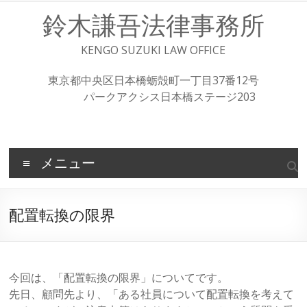
コ
鈴木謙吾法律事務所
ン
テ
ン
KENGO SUZUKI LAW OFFICE
ツ
へ
東京都中央区日本橋蛎殻町一丁目37番12号
ス
パークアクシス日本橋ステージ203
キ
ッ
プ
メニュー
配置転換の限界
今回は、「配置転換の限界」についてです。
先日、顧問先より、「ある社員について配置転換を考えて