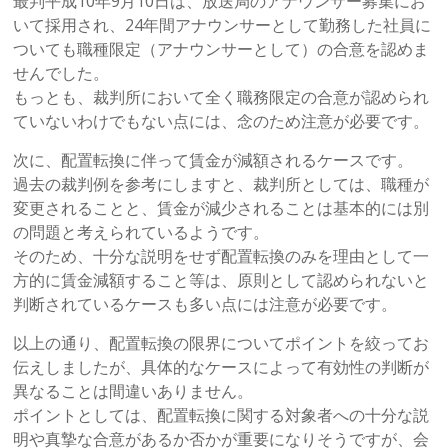
最判平成10年9月10日は、放送局のアナウンサー募集にお
いて採用され、24年間アナウンサーとして勤務した社員に
ついても職種限定（アナウンサーとして）の合意を認めま
せんでした。
もっとも、裁判所において全く職務限定の合意が認められ
ていないわけでもない点には、念のため注意が必要です。
次に、配置転換に伴って賃金が減額されるケースです。
過去の裁判例を参考にしますと、裁判所としては、職種が
変更されることと、賃金が減少されることは基本的には別
の問題と考えられているようです。
そのため、十分な説明をせず配置転換のみを理由として一
方的に賃金減額すること等は、原則として認められないと
判断されているケースも多い点には注意が必要です。
以上の通り、配置転換の限界についてポイントを絞ってお
伝えしましたが、具体的なケースによって有効性の判断が
異なることは間違いありません。
ポイントとしては、配置転換に関する対象者への十分な説
明や真摯な合意があるか否かが重要になりそうですが、会