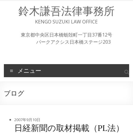
コ
鈴木謙吾法律事務所
ン
テ
ン
KENGO SUZUKI LAW OFFICE
ツ
へ
東京都中央区日本橋蛎殻町一丁目37番12号
ス
パークアクシス日本橋ステージ203
キ
ッ
プ
メニュー
ブログ
2007年9月10日
日経新聞の取材掲載（PL法）