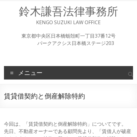
コ
鈴木謙吾法律事務所
ン
テ
ン
KENGO SUZUKI LAW OFFICE
ツ
へ
東京都中央区日本橋蛎殻町一丁目37番12号
ス
パークアクシス日本橋ステージ203
キ
ッ
プ
メニュー
賃貸借契約と倒産解除特約
今回は、「賃貸借契約と倒産解除特約」についてです。
先日、不動産オーナーである顧問先より、「賃借人が破産