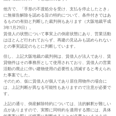
他方で、「手形の不渡処分を受け、支払を停止したとき」
に無催告解除を認める旨の特約について、条件付きではあ
るものの有効と判断した裁判例もあります（大阪地裁平成
3年1月29日）。
賃借人の状態について事実上の倒産状態にあり、営業活動
はほとんど行われておらず、再建の見込みも認められない
との事実認定のもとに判断しています。
但し、上記大阪地裁の裁判例は、賃借人が法人であり、賃
貸物件はその事務所として使用されており、賃借人の営業
活動の廃止に伴い建物使用の必要性も消滅すると考えられ
た事案でした。
そのため、仮に賃借人が個人であり居住用物件の場合に
は、上記判断が異なる可能性もありますので注意が必要で
す。
上記の通り、倒産解除特約については、法的解釈が難しい
点がありますので、実際に同特約を適用する際には、具体