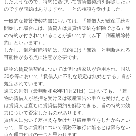
したようなので、特約に基づいて賃貸借契約を解除したい
のですが問題はありますか。」との相談を受けました。
一般的な賃貸借契約書においては、「賃借人が破産手続を
開始した場合には、賃貸人は賃貸借契約を解除できる」等
の特約が付されていることが多いです（以下「倒産解除特
約」といいます）。
しかし、倒産解除特約は、法的には「無効」と判断される
可能性がある点に注意が必要です。
建物の賃貸借契約については借地借家法が適用され、同法
30条等において「賃借人に不利な規定は無効とする」旨が
規定されています。
過去の判例（最判昭和43年11月21日）においても、「建
物の賃借人が差押を受け又は破産宣告の申立を受けたとき
は賃貸人は直ちに賃貸借契約を解除できる」旨の特約の効
力について否定したものがあります。
賃借人において差押えを受けたり破産申立をしたからとい
って、直ちに賃料について債務不履行に陥るとは限らない
点が理由付けの一つと思われます。