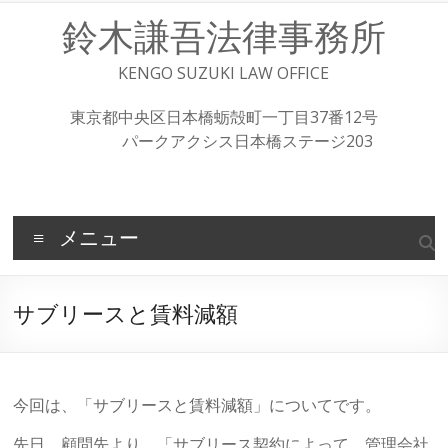
コ
鈴木謙吾法律事務所
ン
テ
ン
KENGO SUZUKI LAW OFFICE
ツ
へ
東京都中央区日本橋蛎殻町一丁目37番12号
ス
パークアクシス日本橋ステージ203
キ
ッ
プ
メニュー
サブリースと賃料減額
今回は、「サブリースと賃料減額」についてです。
先日、顧問先より、「サブリース契約によって、管理会社