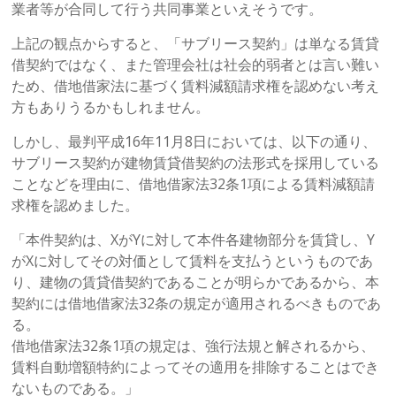
業者等が合同して行う共同事業といえそうです。
上記の観点からすると、「サブリース契約」は単なる賃貸
借契約ではなく、また管理会社は社会的弱者とは言い難い
ため、借地借家法に基づく賃料減額請求権を認めない考え
方もありうるかもしれません。
しかし、最判平成16年11月8日においては、以下の通り、
サブリース契約が建物賃貸借契約の法形式を採用している
ことなどを理由に、借地借家法32条1項による賃料減額請
求権を認めました。
「本件契約は、XがYに対して本件各建物部分を賃貸し、Y
がXに対してその対価として賃料を支払うというものであ
り、建物の賃貸借契約であることが明らかであるから、本
契約には借地借家法32条の規定が適用されるべきものであ
る。
借地借家法32条1項の規定は、強行法規と解されるから、
賃料自動増額特約によってその適用を排除することはでき
ないものである。」