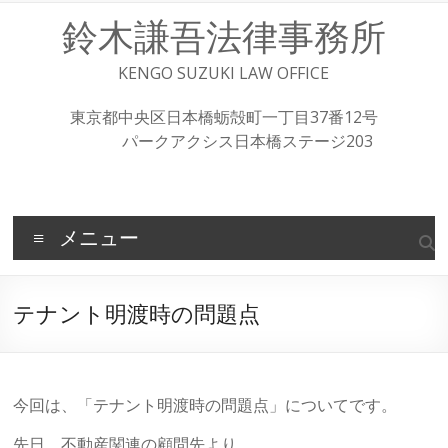
コ
鈴木謙吾法律事務所
ン
テ
ン
KENGO SUZUKI LAW OFFICE
ツ
へ
東京都中央区日本橋蛎殻町一丁目37番12号
ス
パークアクシス日本橋ステージ203
キ
ッ
プ
メニュー
テナント明渡時の問題点
今回は、「テナント明渡時の問題点」についてです。
先日、不動産関連の顧問先より、