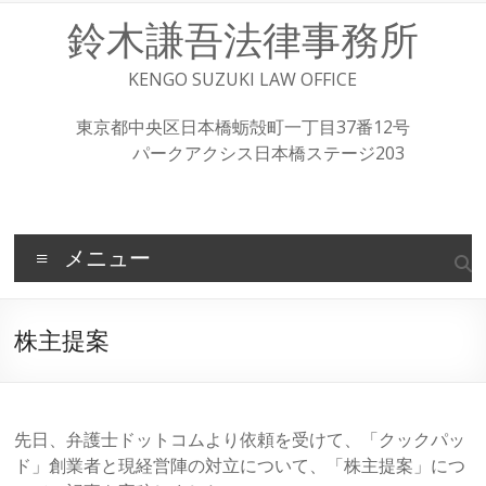
コ
鈴木謙吾法律事務所
ン
テ
ン
KENGO SUZUKI LAW OFFICE
ツ
へ
東京都中央区日本橋蛎殻町一丁目37番12号
ス
パークアクシス日本橋ステージ203
キ
ッ
プ
メニュー
株主提案
先日、弁護士ドットコムより依頼を受けて、「クックパッ
ド」創業者と現経営陣の対立について、「株主提案」につ