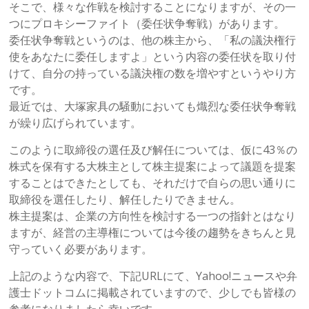
そこで、様々な作戦を検討することになりますが、その一
つにプロキシーファイト（委任状争奪戦）があります。
委任状争奪戦というのは、他の株主から、「私の議決権行
使をあなたに委任しますよ」という内容の委任状を取り付
けて、自分の持っている議決権の数を増やすというやり方
です。
最近では、大塚家具の騒動においても熾烈な委任状争奪戦
が繰り広げられています。
このように取締役の選任及び解任については、仮に43％の
株式を保有する大株主として株主提案によって議題を提案
することはできたとしても、それだけで自らの思い通りに
取締役を選任したり、解任したりできません。
株主提案は、企業の方向性を検討する一つの指針とはなり
ますが、経営の主導権については今後の趨勢をきちんと見
守っていく必要があります。
上記のような内容で、下記URLにて、Yahoo!ニュースや弁
護士ドットコムに掲載されていますので、少しでも皆様の