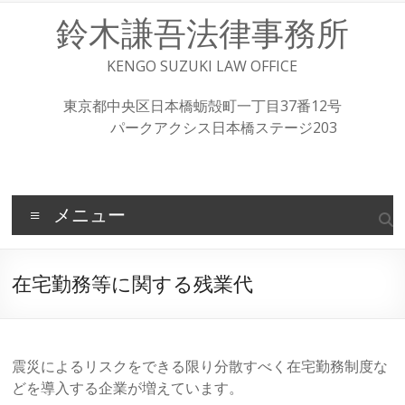
コ
鈴木謙吾法律事務所
ン
テ
ン
KENGO SUZUKI LAW OFFICE
ツ
へ
東京都中央区日本橋蛎殻町一丁目37番12号
ス
パークアクシス日本橋ステージ203
キ
ッ
プ
メニュー
在宅勤務等に関する残業代
震災によるリスクをできる限り分散すべく在宅勤務制度な
どを導入する企業が増えています。