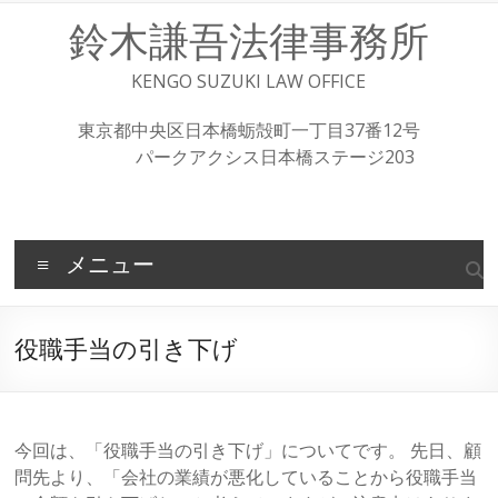
コ
鈴木謙吾法律事務所
ン
テ
ン
KENGO SUZUKI LAW OFFICE
ツ
へ
東京都中央区日本橋蛎殻町一丁目37番12号
ス
パークアクシス日本橋ステージ203
キ
ッ
プ
メニュー
役職手当の引き下げ
今回は、「役職手当の引き下げ」についてです。 先日、顧
問先より、「会社の業績が悪化していることから役職手当