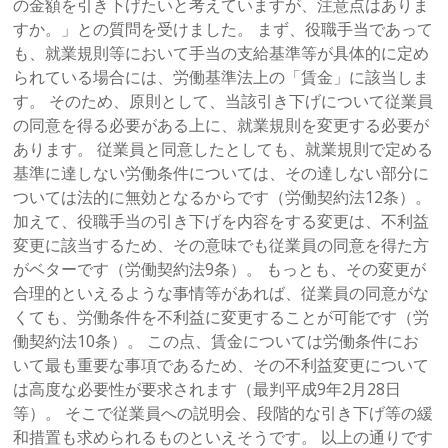
の金額を引き下げたいと考えていますが、注意点はありま
すか。」との質問を受けました。 まず、役職手当であって
も、就業規則等において手当の支給基準等が具体的に定め
られている場合には、労働基準法上の「賃金」に該当しま
す。 そのため、原則として、当該引き下げについて従業員
の同意を得る必要がある上に、就業規則を変更する必要が
あります。 従業員と同意したとしても、就業規則で定める
基準に達しない労働条件については、その達しない部分に
ついては法的に無効となるからです（労働契約法12条）。
加えて、役職手当の引き下げを内容をする変更は、不利益
変更に該当するため、その意味でも従業員の同意を得た方
がベターです（労働契約法9条）。 もっとも、その変更が
合理的といえるような事情等があれば、従業員の同意がな
くても、労働条件を不利益に変更することが可能です（労
働契約法10条）。 この点、賃金については労働条件にお
いて最も重要な事項であるため、その不利益変更について
は高度な必要性が要求されます（最判平成9年2月28日
等）。 そこで従業員への説明会、段階的な引き下げ等の緩
和措置も求められるものといえそうです。 以上の通りです