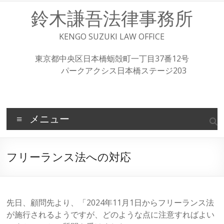
コ
鈴木謙吾法律事務所
ン
テ
ン
KENGO SUZUKI LAW OFFICE
ツ
へ
東京都中央区日本橋蛎殻町一丁目37番12号
ス
パークアクシス日本橋ステージ203
キ
ッ
プ
メニュー
フリーランス法への対応
先日、顧問先より、「2024年11月1日からフリーランス法
が施行されるようですが、どのような点に注意すればよい