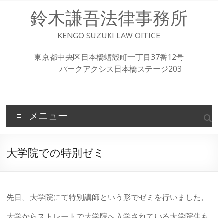
コ
鈴木謙吾法律事務所
ン
テ
ン
KENGO SUZUKI LAW OFFICE
ツ
へ
東京都中央区日本橋蛎殻町一丁目37番12号
ス
パークアクシス日本橋ステージ203
キ
ッ
プ
メニュー
大学院での特別ゼミ
先日、大学院にて特別講師という形でゼミを行いました。
大学からストレートで大学院へ入学されている大学院生も