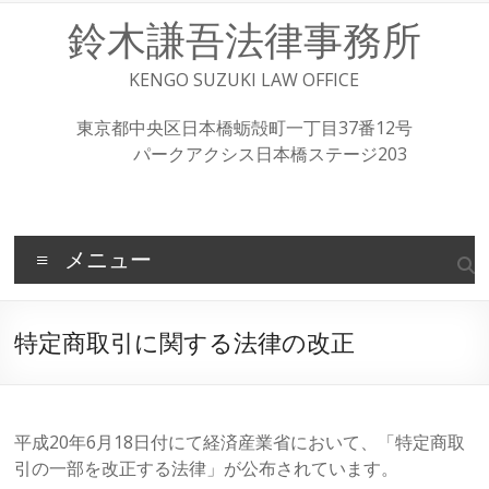
コ
鈴木謙吾法律事務所
ン
テ
ン
KENGO SUZUKI LAW OFFICE
ツ
へ
東京都中央区日本橋蛎殻町一丁目37番12号
ス
パークアクシス日本橋ステージ203
キ
ッ
プ
メニュー
特定商取引に関する法律の改正
平成20年6月18日付にて経済産業省において、「特定商取
引の一部を改正する法律」が公布されています。