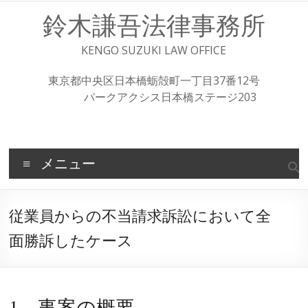
コ
鈴木謙吾法律事務所
ン
テ
ン
KENGO SUZUKI LAW OFFICE
ツ
へ
東京都中央区日本橋蛎殻町一丁目37番12号
ス
パークアクシス日本橋ステージ203
キ
ッ
プ
メニュー
従業員からの不当請求訴訟において全
面勝訴したケース
1、事案の概要